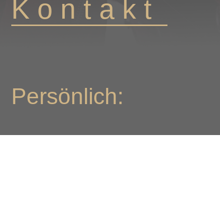
K o n t a k t
Persönlich:
Helen Dabringhaus
Detmold